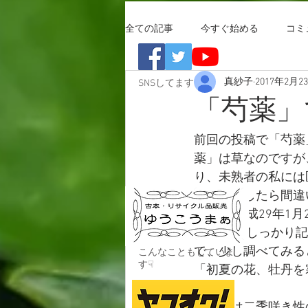
全ての記事
今すぐ始める
コミ
真紗子
2017年2月2
SNSしてます
「芍薬」
前回の投稿で「芍薬
薬」は草なのですが
り、未熟者の私には
母に話をしたら間違
にも「 平成29年1
す。 」としっかり
で、少し調べてみる
こんなこともしていま
す☟
「初夏の花、牡丹を
寒牡丹は二季咲き性