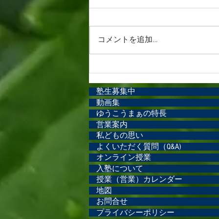
4月も半ばになり、寒さもかなり
和らいできました。 今日はお母
様からうれしい報告をいただきま
コメントを追加…
した！ 手帳の更新で受けたテス
ト（児童相談所）で、名前や住所
を漢字で書いてびっくりするほど
褒められたそうです。 彼は15歳
から3年間通い続けてくれていま
塾生募集中
動画集
す。...
ゆうこうまぁの特長
営業案内
私どもの思い
よくいただく質問（Q&A)
オンライン授業
入塾について
授業（営業）カレンダー
地図
お問合せ
プライバシーポリシー