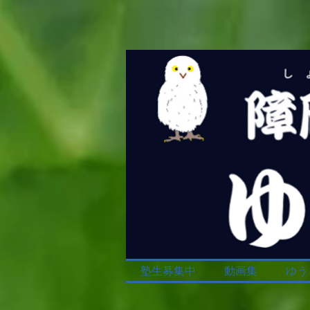
塾生募集中
動画集
ゆう