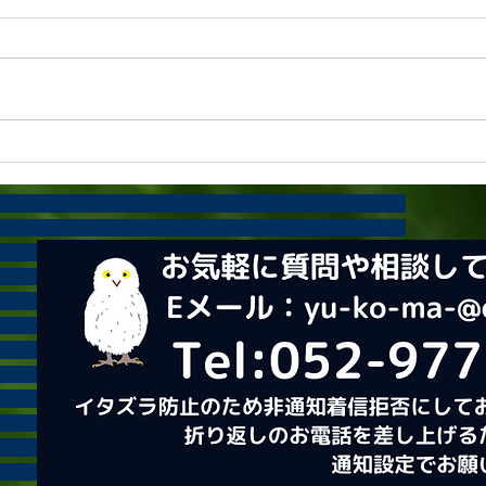
春の花
再会