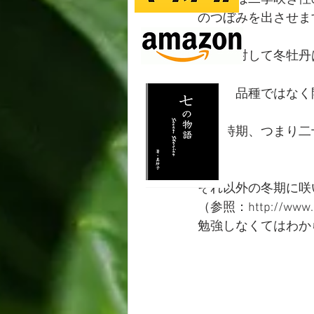
のつぼみを出させま
これに対して冬牡丹
また、品種ではなく
寒の時期、つまり二
牡丹、
それ以外の冬期に咲
（参照：http://www.kah
勉強しなくてはわか