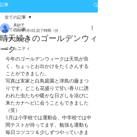
記事
全ての記事
真紗子
全ての記事
2017年5月8日
読了時間: 1分
晴天続きのゴールデンウィ
今すぐ始める
ーク
コミュニティ
今年のゴールデンウィークは天気が良
く、ちょっとお出かけをたくさんする
ことができました。
写真は実家と白鳥庭園と津島の藤まつ
りです。どこも花盛りで甘い香りに誘
われた虫たちや暖かな日ざしを浴びに
来たカナヘビに会うこともできました
（笑）
5月は小学校では運動会、中学校では中
間テストが待ってます。勉強も運動も
毎日コツコツ＆少しずつやっていきま