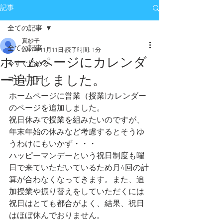
記事
全ての記事
真紗子
全ての記事
2017年11月11日
読了時間: 1分
ホームページにカレンダ
今すぐ始める
ー追加しました。
コミュニティ
ホームページに営業（授業)カレンダー
のページを追加しました。
祝日休みで授業を組みたいのですが、
年末年始の休みなど考慮するとそうゆ
うわけにもいかず・・・
ハッピーマンデーという祝日制度も曜
日で来ていただいているため月4回の計
算が合わなくなってきます。また、追
加授業や振り替えをしていただくには
祝日はとても都合がよく、結果、祝日
はほぼ休んでおりません。