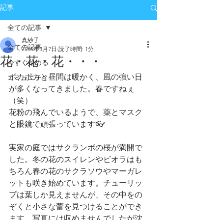
記事
全ての記事
真紗子
全ての記事
2019年3月7日
読了時間: 1分
花・花・花・・・
今すぐ始める
ポカポカと昼間は暖かく、風の強い日
コミュニティ
が多くなってきました。春ですねぇ
（笑）
花粉の飛んでいるようで、薬とマスク
と眼鏡で頑張っています👓
実家の庭ではサクランボの桜が満開で
した。冬の花のスイレンやビオラはも
ちろん春の花のサクラソウやマーガレ
ットも咲き始めています。チューリッ
プは葉しか見えませんが、その中をの
ぞくと小さな蕾を見つけることができ
ます。写真には収めませんでしたが沈