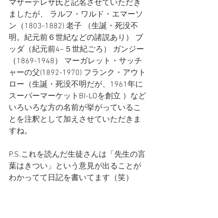
マザーテレサ氏と記名させていただき
ましたが、 ラルフ・ワルド・エマーソ
ン（1803-1882) 老子 （生誕・死没不
明。紀元前６世紀などの諸説あり） ブ
ッダ（紀元前4−５世紀ごろ） ガンジー
（1869-1948） マーガレット・サッチ
ャーの父(1892-1970) フランク・アウト
ロー（生誕・死没不明だが、1961年に
スーパーマーケットBI-LOを創立 ）など
いろいろな方の名前が挙がっているこ
とを注釈として加えさせていただきま
すね。
P.S.これを読んだ生徒さんは「先生の言
葉はきつい」という意見が出ることが
わかってて日記を書いてます（笑）