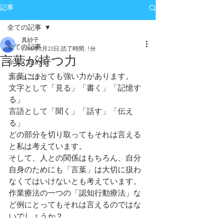
記事
全ての記事
真紗子
全ての記事
2018年2月20日
読了時間: 1分
言葉が持つ力
今すぐ始める
言葉にはとても強い力があります。
コミュニティ
文字として「見る」「書く」「記憶す
る」
言語として「聞く」「話す」「伝え
る」
どの部分を切り取ってもそれは言える
と私は考えています。
そして、人との関係はもちろん、自分
自身のためにも「言葉」は大切に扱わ
なくてはいけないとも考えています。
作業療法の一つの「認知行動療法」な
ど例にとってもそれは言えるのではな
いでしょうか？